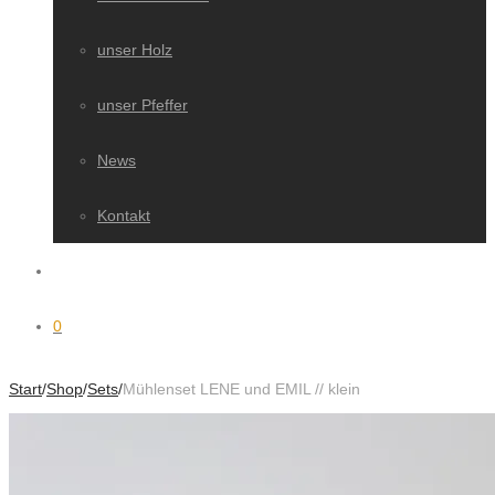
unser Holz
unser Pfeffer
News
Kontakt
0
Start
/
Shop
/
Sets
/
Mühlenset LENE und EMIL // klein