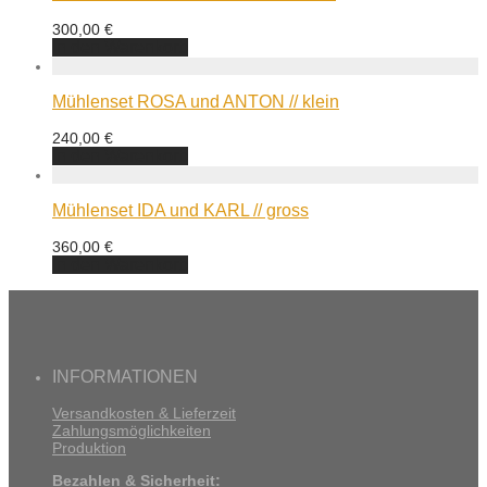
300,00
€
In den Warenkorb
Mühlenset ROSA und ANTON // klein
240,00
€
In den Warenkorb
Mühlenset IDA und KARL // gross
360,00
€
In den Warenkorb
INFORMATIONEN
Versandkosten & Lieferzeit
Zahlungsmöglichkeiten
Produktion
Bezahlen & Sicherheit: