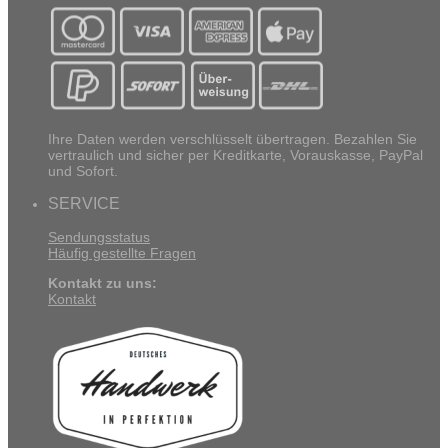
Ihre Daten werden verschlüsselt übertragen. Bezahlen Sie
vertraulich und sicher per Kreditkarte, Vorauskasse, PayPal
und Sofort.
SERVICE
Sendungsstatus
Häufig gestellte Fragen
Kontakt zu uns:
Kontakt