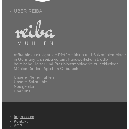
ÜBER REIBA
reiba
bietet einzigartige Pfeffermühlen und Salzmühlen Made
in Germany an.
reiba
vereint Handwerkskunst, edle
heimische Hölzer und Präzisionsmahlwerke zu exklusiven
Mühlen für den täglichen Gebrauch.
Unsere Pfeffermühlen
Unsere Salzmühlen
Neuigkeiten
Über uns
Impressum
Kontakt
AGB