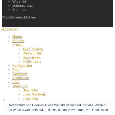
Widerruf
Datenschutz
Sitemap
©
2026
reiba Mühlen
Anmelden
Home
Mühlen
Zurück
Alle Produkte
Pfeffermühlen
Salzmühlen
Mühlen-Sets
Konfigurator
Sets
Gewürze
Inspiration
FAQ
Über uns
Über reiba
unser Mahlwerk
unser Holz
unser Pfeffer
Datenschutz und Cookies: Diese Website verwendet Cookies. Wenn du
News
die Website weiterhin nutzt, stimmst du der Verwendung von Cookies zu.
Kontakt