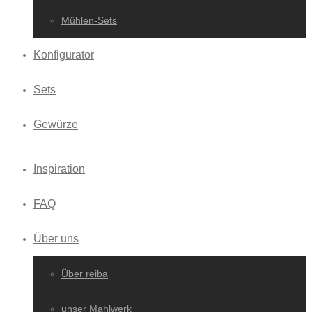
Mühlen-Sets
Konfigurator
Sets
Gewürze
Inspiration
FAQ
Über uns
Über reiba
unser Mahlwerk